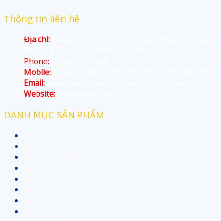
Thông tin liên hệ
Địa chỉ:
144/3M,
Ấp Tân Thới 2, Tân Hiệp, Hóc Môn,
Thành phố Hồ Chí Minh, Việt Nam
Phone:
(0286) 2511 448
Mobile:
033 6052 986 - 090 3784 875 - 091 8890 579
Email:
kesatvuongnam.company@gmail.com
Website:
kesatvuongnam.com
DANH MỤC SẢN PHẨM
Kệ Chứa Hồ Sơ
Kệ Chứa Vải
Kệ Double Deep
Kệ Drive-In
Kệ kho Selective
Kệ Medium
Kệ Mezzanine
Kệ Siêu Thị