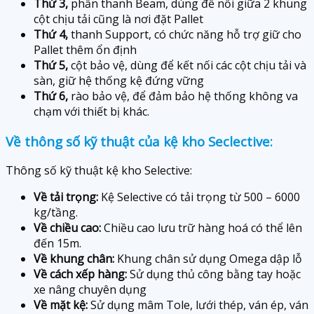
Thứ 3,
phần thanh Beam, dùng để nối giữa 2 khung
cột chịu tải cũng là nơi đặt Pallet
Thứ 4,
thanh Support, có chức năng hỗ trợ giữ cho
Pallet thêm ổn định
Thứ 5,
cột bảo vệ, dùng để kết nối các cột chịu tải và
sàn, giữ hệ thống kệ đứng vững
Thứ 6,
rào bảo vệ, để đảm bảo hệ thống không va
chạm với thiết bị khác.
Về thông số kỹ thuật của kệ kho Seclective:
Thông số kỹ thuật kệ kho Selective:
Về tải trọng:
Kệ Selective có tải trọng từ 500 – 6000
kg/tầng.
Về chiều cao:
Chiều cao lưu trữ hàng hoá có thể lên
đến 15m.
Về khung chân:
Khung chân sử dụng Omega dập lỗ
Về cách xếp hàng:
Sử dụng thủ công bằng tay hoặc
xe nâng chuyên dụng
Về mặt kệ:
Sử dụng mâm Tole, lưới thép, ván ép, ván