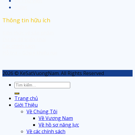
Kệ Thư Viện
Pallet
Thông tin hữu ích
Kiến thức về sản phẩm
Dự án đã triển khai
Các chính sách
Hỗ trợ – Góp ý khiếu nại
2026 © KeSatVuongNam. All Rights Reserved
Tìm
kiếm:
Trang chủ
Giới Thiệu
Về Chúng Tôi
Về Vương Nam
Về hồ sơ năng lực
Về các chính sách